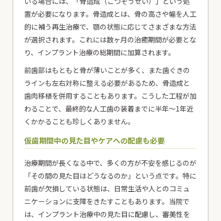
いる場合には、「骨造成（こつぞうせい）」という処
置が必要になります。骨造成とは、骨の高さや幅を人工
的に補う再生治療で、顎の状態に応じてさまざまな方法
が選択されます。これには数ヶ月の治癒期間が必要とな
り、インプラント治療の総期間に加算されます。
前歯部はもともと骨が薄いことが多く、また歯ぐきの
ラインも左右対称に整える必要があるため、骨造成と
歯肉移植を併用することもあります。こうした工程が加
わることで、最終的な人工歯の装着までに半年〜1年近
くかかることも珍しくありません。
仮歯期間中の見た目やケアへの配慮も必要
治療期間が長くなる中で、多くの方が不安を感じるのが
「その間の見た目はどうなるのか」という点です。特に
前歯が欠損している状態は、日常生活や人とのコミュ
ニケーションに支障をきたすこともあります。当院で
は、インプラント治療中の見た目に配慮し、審美性を