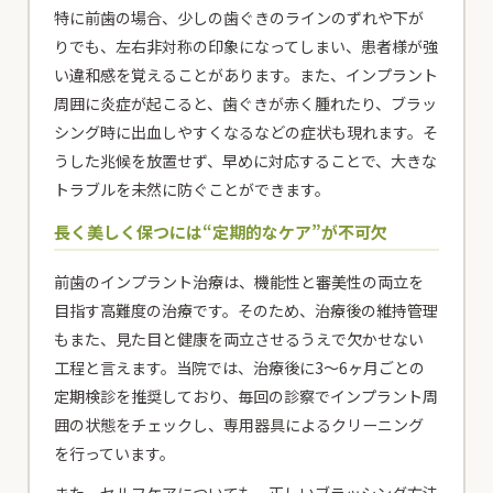
特に前歯の場合、少しの歯ぐきのラインのずれや下が
りでも、左右非対称の印象になってしまい、患者様が強
い違和感を覚えることがあります。また、インプラント
周囲に炎症が起こると、歯ぐきが赤く腫れたり、ブラッ
シング時に出血しやすくなるなどの症状も現れます。そ
うした兆候を放置せず、早めに対応することで、大きな
トラブルを未然に防ぐことができます。
長く美しく保つには“定期的なケア”が不可欠
前歯のインプラント治療は、機能性と審美性の両立を
目指す高難度の治療です。そのため、治療後の維持管理
もまた、見た目と健康を両立させるうえで欠かせない
工程と言えます。当院では、治療後に3〜6ヶ月ごとの
定期検診を推奨しており、毎回の診察でインプラント周
囲の状態をチェックし、専用器具によるクリーニング
を行っています。
また、セルフケアについても、正しいブラッシング方法