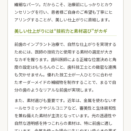
繊細なパーツ。だからこそ、治療前にしっかりとカウ
ンセリングを行い、患者様ご自身のご希望も丁寧にヒ
アリングすることが、美しい仕上がりに直結します。
美しい仕上がりには“技術力と素材選び”がカギ
前歯のインプラント治療で、自然な仕上がりを実現する
ためには、医師の技術力と使用する素材の選定が大き
なカギを握ります。歯科医師による正確な位置決めと角
度の設定はもちろんのこと、歯科技工士との緻密な連携
も欠かせません。優れた技工士が一人ひとりに合わせ
たオーダーメイドの補綴物を制作することで、まるで自
分の歯のようなリアルな前歯が実現します。
また、素材選びも重要です。近年は、金属を使わないオ
ールセラミックやジルコニアなど、審美性と生体親和性
を兼ね備えた素材が主流となっています。光の透過性や
自然な透明感を持つこれらの素材は、特に前歯に適し
ています。金属を使った場合に生じやすい歯ぐきの黒ず